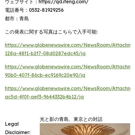
ウェブサイト：https://qd.ifeng.com/
電話番号：0532-81929256
都市：青島
この発表に関する写真はこちらで入手可能:
https://www.globenewswire.com/NewsRoom/Attachme
128a-48f1-b2f7-08d0287edc45/ja
https://www.globenewswire.com/NewsRoom/Attachme
90b0-407f-86cb-ec9169c20e90/ja
https://www.globenewswire.com/NewsRoom/Attachm
ac5d-4f0f-aef3-9644332b4b12/ja
光と影の青島、東京との対話
Legal
Disclaimer: