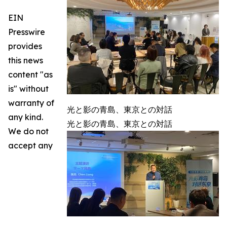
EIN
Presswire
provides
this news
content "as
is" without
warranty of
光と影の青島、東京との対話
any kind.
光と影の青島、東京との対話
We do not
accept any