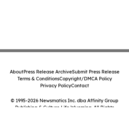
About
Press Release Archive
Submit Press Release
Terms & Conditions
Copyright/DMCA Policy
Privacy Policy
Contact
© 1995-2026 Newsmatics Inc. dba Affinity Group
Publishing & Culture Life Wyoming. All Rights
Reserved.
Cookie Settings / Your Privacy Choices