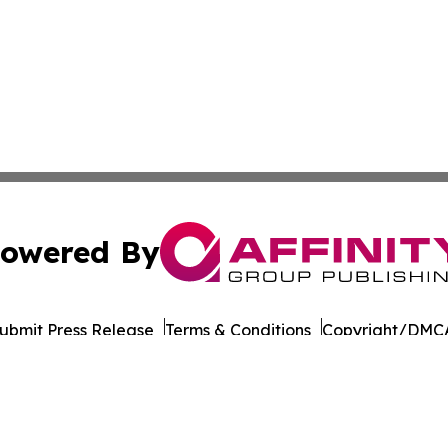
owered By
ubmit Press Release
Terms & Conditions
Copyright/DMCA
 Inc. dba Affinity Group Publishing & Culture Life Wyomin
Cookie Settings / Your Privacy Choices