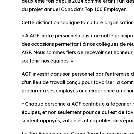
deuxième fois depuis 2024 comme étant l’un des
du projet annuel
Canada’s Top 100 Employer
.
Cette distinction souligne la culture organisati
« À AGF, notre personnel constitue notre principal
des occasions permettant à nos collègues de réuss
AGF. Nous sommes fiers de recevoir cet honneur, 
soutenir nos équipes. »
AGF investit dans son personnel par l’entremise
d’un lieu de travail conçu pour favoriser la com
procurer à ses employés une expérience amélior
« Chaque personne à AGF contribue à façonner n
équipes, et non seulement pour ce qui est de favor
sentent appuyés, valorisés et capables de s’épan
Le
Top Employers
du Grand Toronto, qui en est m