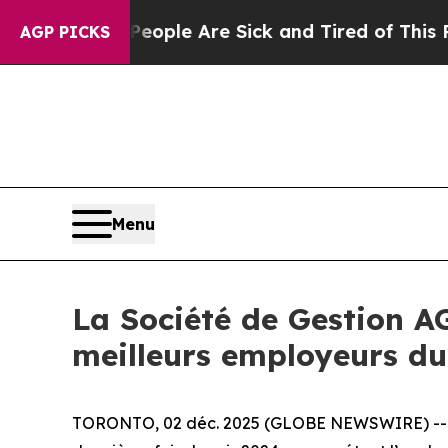
Win: “People Are Sick and Tired of This Politics 
AGP PICKS
Menu
La Société de Gestion A
meilleurs employeurs d
TORONTO, 02 déc. 2025 (GLOBE NEWSWIRE) -- La S