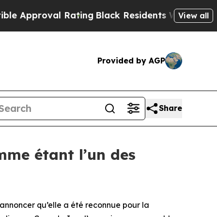
proval Rating
Black Residents Warned of Abusive 
View all
Provided by AGP
Share
mme étant l’un des
annoncer qu’elle a été reconnue pour la