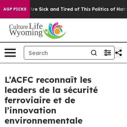
People Are Sick and Tired of This Politics of Hatred”
T
AGP PICKS
L’ACFC reconnaît les
leaders de la sécurité
ferroviaire et de
l’innovation
environnementale